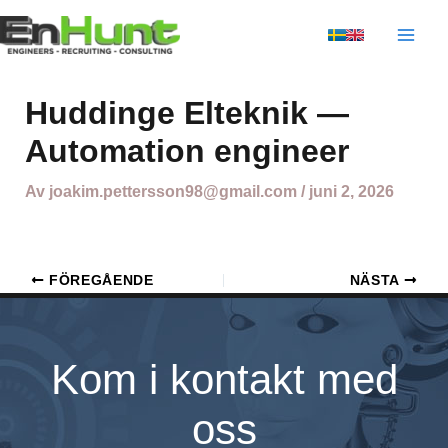
Hoppa
till
innehåll
Huddinge Elteknik —
Automation engineer
Av
joakim.pettersson98@gmail.com
/
juni 2, 2026
FÖREGÅENDE
NÄSTA
Kom i kontakt med
oss