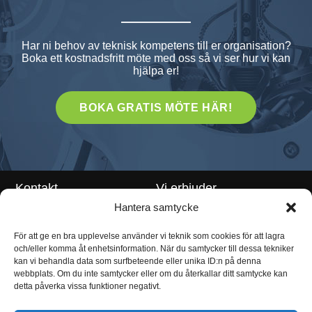
Har ni behov av teknisk kompetens till er organisation?
Boka ett kostnadsfritt möte med oss så vi ser hur vi kan
hjälpa er!
BOKA GRATIS MÖTE HÄR!
Kontakt
Vi erbjuder
Hantera samtycke
Teknikrekrytering
Klarabergsviadukten 70 111
För att ge en bra upplevelse använder vi teknik som cookies för att lagra
64 Stockholm
Teknikkonsulter
och/eller komma åt enhetsinformation. När du samtycker till dessa tekniker
info@enhunt.com
Rekryteringskonsult
kan vi behandla data som surfbeteende eller unika ID:n på denna
webbplats. Om du inte samtycker eller om du återkallar ditt samtycke kan
Employer Branding
detta påverka vissa funktioner negativt.
Lediga tjänster