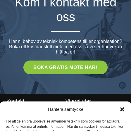
Kom i kontakt med
oss
Har ni behov av teknisk kompetens till er organisation?
Boka ett kostnadsfritt möte med oss så vi ser hur vi kan
hjälpa er!
BOKA GRATIS MÖTE HÄR!
Kontakt
Vi erbjuder
Hantera samtycke
Teknikrekrytering
Klarabergsviadukten 70 111
För att ge en bra upplevelse använder vi teknik som cookies för att lagra
64 Stockholm
Teknikkonsulter
och/eller komma åt enhetsinformation. När du samtycker till dessa tekniker
info@enhunt.com