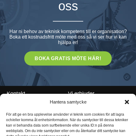
oss
Har ni behov av teknisk kompetens till er organisation?
Boka ett kostnadsfritt möte med oss så vi ser hur vi kan
hjälpa er!
BOKA GRATIS MÖTE HÄR!
Kontakt
Vi erbjuder
Hantera samtycke
Teknikrekrytering
Klarabergsviadukten 70 111
För att ge en bra upplevelse använder vi teknik som cookies för att lagra
64 Stockholm
Teknikkonsulter
och/eller komma åt enhetsinformation. När du samtycker till dessa tekniker
info@enhunt.com
Rekryteringskonsult
kan vi behandla data som surfbeteende eller unika ID:n på denna
webbplats. Om du inte samtycker eller om du återkallar ditt samtycke kan
Employer Branding