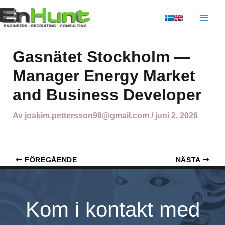
Hoppa
till
innehåll
Gasnätet Stockholm —
Manager Energy Market
and Business Developer
Av
joakim.pettersson98@gmail.com
/
juni 2, 2026
FÖREGÅENDE
NÄSTA
Kom i kontakt med